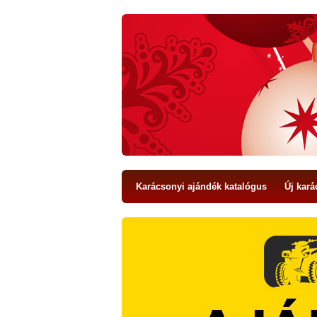
Karácsonyi ajándék katalógus
Új kará