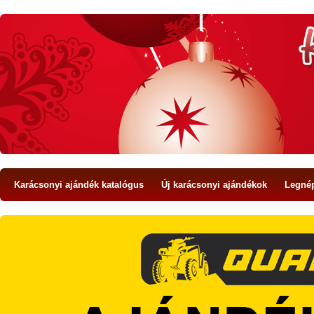
Karácsonyi ajándék katalógus
Új karácsonyi ajándékok
Legné