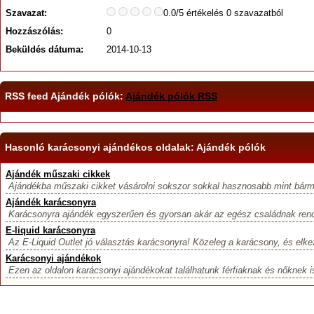
Szavazat:
0.0/5 értékelés 0 szavazatból
Hozzászólás:
0
Beküldés dátuma:
2014-10-13
RSS feed Ajándék pólók:
Ajándék pólók RSS
Hasonló karácsonyi ajándékos oldalak: Ajándék pólók
Ajándék műszaki cikkek
Ajándékba műszaki cikket vásárolni sokszor sokkal hasznosabb mint bármi,
Ajándék karácsonyra
Karácsonyra ajándék egyszerűen és gyorsan akár az egész családnak rend
E-liquid karácsonyra
Az E-Liquid Outlet jó választás karácsonyra! Közeleg a karácsony, és elk
Karácsonyi ajándékok
Ezen az oldalon karácsonyi ajándékokat találhatunk férfiaknak és nőknek is