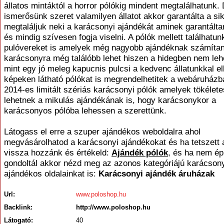
állatos mintáktól a horror pólókig mindent megtalálhatunk.
ismerősünk szeret valamilyen állatot akkor garantálta a si
megtaláljuk neki a karácsonyi ajándékát aminek garantáltan
és mindig szívesen fogja viselni. A pólók mellett találhatun
pulóvereket is amelyek még nagyobb ajándéknak számíta
karácsonyra még találóbb lehet hiszen a hidegben nem leh
mint egy jó meleg kapucnis pulcsi a kedvenc állatunkkal el
képeken látható pólókat is megrendelhetitek a webáruházb
2014-es limitált szériás karácsonyi pólók amelyek tökélet
lehetnek a mikulás ajándékának is, hogy karácsonykor a
karácsonyos pólóba lehessen a szerettünk.
Látogass el erre a szuper ajándékos weboldalra ahol
megvásárolhatod a karácsonyi ajándékokat és ha tetszett a
vissza hozzánk és értékeld:
Ajándék pólók
, és ha nem ép
gondoltál akkor nézd meg az azonos kategóriájú karácson
ajándékos oldalainkat is:
Karácsonyi ajándék áruházak
Url:
www.poloshop.hu
Backlink:
http://www.poloshop.hu
Látogató:
40