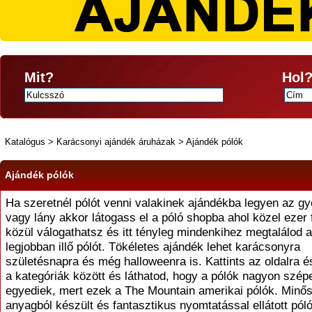
Mit?
Hol
Katalógus
>
Karácsonyi ajándék áruházak
>
Ajándék pólók
Ajándék pólók
Ha szeretnél pólót venni valakinek ajándékba legyen az gye
vagy lány akkor látogass el a póló shopba ahol közel ezer 
közül válogathatsz és itt tényleg mindenkihez megtalálod 
legjobban illő pólót. Tökéletes ajándék lehet karácsonyra
születésnapra és még halloweenra is. Kattints az oldalra 
a kategóriák között és láthatod, hogy a pólók nagyon szép
egyediek, mert ezek a The Mountain amerikai pólók. Minős
anyagból készült és fantasztikus nyomtatással ellátott pól