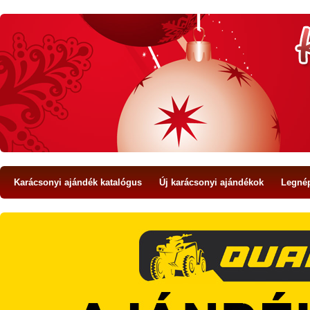
Karácsonyi ajándék katalógus
Új karácsonyi ajándékok
Legné